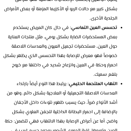
بشكل كبير مع حالات الربو أو الأكزيما المزمنة أو بعض الأمراض
الجلدية الأخرى.
تحسس العين التماسي:
في حال كان المريض يستخدم
بعض المستحضرات الضارة بشكل يومي، مثل منتجات العناية
حول العين، مستحضرات تجميل العيون والعدسات اللاصقة
خصوصاً فهو معرض للإصابة بهذا التحسس الذي يظهر بشكل
احمرار وحكة في العين وانزعاج شديد في داخلها مع خروج
بلغم سميك.
التهاب الملتحمة الحليمي:
يرتبط هذا النوع أيضاً بارتداء
العدسات اللاصقة التجميلية أو العلاجية بشكل دائم، وهو من
أشد الأنواع ضرراً، حيث يسبب ظهور نتوءات داخل الأجفان
بالإضافة إلى احمرار البطانة الداخلية للجفن العلوي بشكل
واضح، أما عن أعراض الإصابة بهذا الالتهاب فهي تتضمن: حكة
العين وتورمها، إفراز الدموع، الشعور بوجود جسم غريب في